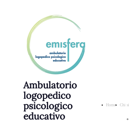
Ambulatorio
logopedico
psicologico
Home
Chi s
educativo