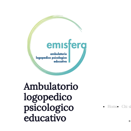
Ambulatorio
logopedico
psicologico
Home
Chi s
educativo